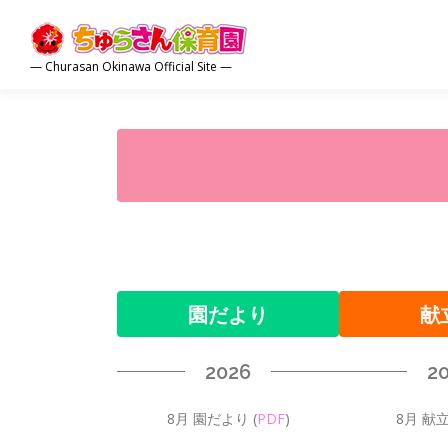
コ
ン
テ
— Churasan Okinawa Official Site —
ン
ツ
へ
ス
キ
ッ
プ
園だより
献
2026
2
8月 園だより
(
PDF
)
8月 献