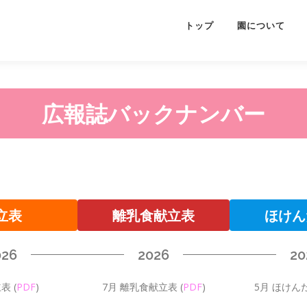
トップ
園について
広報誌バックナンバー
立表
離乳食献立表
ほけん
026
2026
20
立表
(
PDF
)
7月 離乳食献立表
(
PDF
)
5月 ほけん