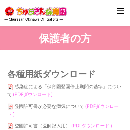
コ
ン
メニュー
テ
— Churasan Okinawa Official Site —
ン
ツ
へ
保護者の方
トップ
園について
保育内容
園の生活
ス
キ
ッ
プ
保護者の方
広報誌
お問合せ
各種用紙ダウンロード
感染症による「保育園登園停止期間の基準」につい
て
(PDFダウンロード)
登園許可書が必要な病気について
(PDFダウンロー
ド )
登園許可書（医師記入用）
(
PDFダウンロード
)