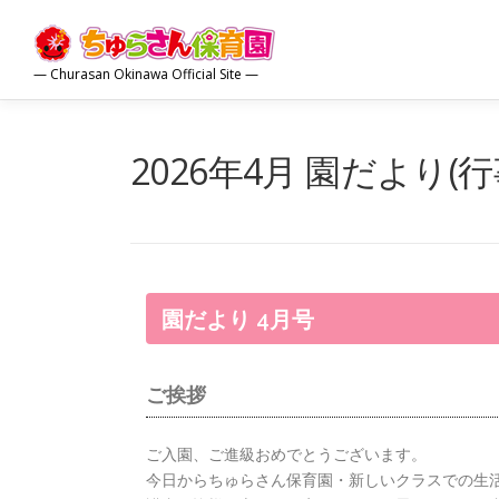
コ
ン
テ
— Churasan Okinawa Official Site —
ン
ツ
へ
2026年4月 園だより(
ス
キ
ッ
プ
園だより 4月号
ご挨拶
ご入園、ご進級おめでとうございます。
今日からちゅらさん保育園・新しいクラスでの生活