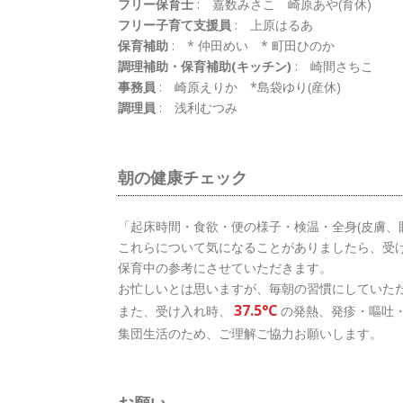
フリー保育士
:
嘉数みさこ 崎原あや(育休)
フリー子育て支援員
:
上原はるあ
保育補助
:
* 仲田めい * 町田ひのか
調理補助・保育補助(キッチン)
:
崎間さちこ
事務員
:
崎原えりか *島袋ゆり(産休)
調理員
:
浅利むつみ
朝の健康チェック
「起床時間・食欲・便の様子・検温・全身(皮膚、
これらについて気になることがありましたら、受
保育中の参考にさせていただきます。
お忙しいとは思いますが、毎朝の習慣にしていた
37.5°C
また、受け入れ時、
の発熱、発疹・嘔吐・
集団生活のため、ご理解ご協力お願いします。