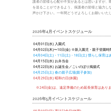
護者の皆様も心配や不安があるとは思いますが、
を送ることができるよう、保護者の皆様と協力しな
声かけ下さい。一年間どうぞよろしくお願いいた
2026年4月イベントスケジュール
04月01日(水) 入園式
04月02日(木)〜10日(金) ※新入園児・親子登園時間 
04月04日(土)・11日(土)・18日(土) 慣らし保育
04月15日(水) お弁当会
04月22日(水) お誕生会／こいのぼり掲揚式
04月25日(土) 春の親子広場(親子参加)
04月29日(水) 昭和の日(休園)
※24日(金)は、遠足準備のため延長保育はあり
2026年5月イベントスケジュール
05月03日(日) 憲法記念日(休園)