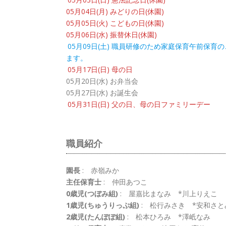
05月04日(月) みどりの日(休園)
05月05日(火) こどもの日(休園)
05月06日(水) 振替休日(休園)
05月09日(土) 職員研修のため家庭保育午前保育の
ます。
05月17日(日) 母の日
05月20日(水) お弁当会
05月27日(水) お誕生会
05月31日(日) 父の日、母の日ファミリーデー
職員紹介
園長
:
赤嶺みか
主任保育士
:
仲田あつこ
0歳児(つぼみ組)
:
屋嘉比まなみ *川上りえこ
1歳児(ちゅうりっぷ組)
:
松行みさき *安和さと
2歳児(たんぽぽ組)
:
松本ひろみ *澤岻なみ