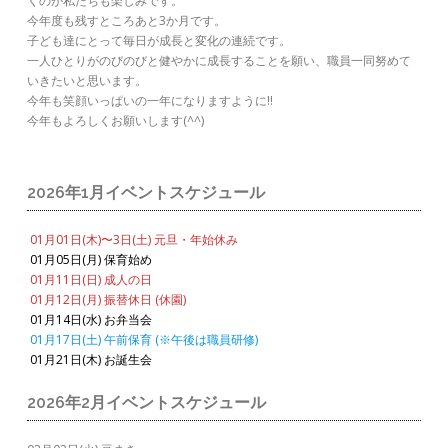
くのが私たちも楽しみです。
今年度も残すところあと3か月です。
子ども達にとって毎日が成長と変化の連続です。
一人ひとりがのびのびと健やかに成長することを願い、職員一同努めて
いきたいと思います。
今年も笑顔いっぱいの一年になりますように!!
今年もよろしくお願いします(
^^
)
2026年1月イベントスケジュール
01月01日(木)〜3日(土) 元旦・年始休み
01月05日(月) 保育始め
01月11日(日) 成人の日
01月12日(月) 振替休日 (休園)
01月14日(水) お弁当会
01月17日(土) 午前保育 (※午後は職員研修)
01月21日(木) お誕生会
2026年2月イベントスケジュール