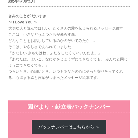
絵本の紹介
きみのことが だいすき
〜 I Love You 〜
大切な人と読んでほしい、たくさんの愛を伝えられるメッセージ絵本
ここは、小さなどうぶつたちが暮らす森。
どんなことをお話ししているのかのぞいてみたら……
そこは、やさしさであふれていました。
「かなしい きもちはね、ふたをしなくていいんだよ。」
「あなたは、よいこ。なにかをじょうずにできなくても。 みんなと同じ
ようにできなくても。」
つらいとき、心細いとき、いつもあなたの心にそっと寄りそってくれ
る、心温まる絵と言葉がつまったメッセージ絵本です。
園だより・献立表バックナンバー
バックナンバーはこちらから ＞