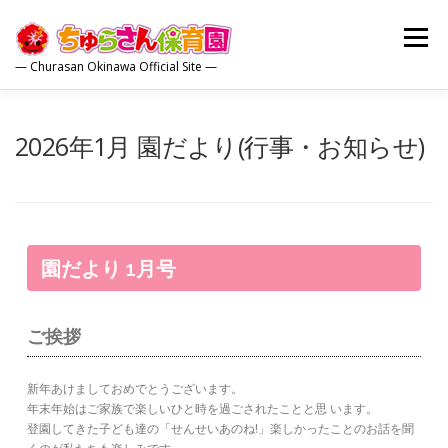
コ
ン
メニュー
テ
— Churasan Okinawa Official Site —
ン
ツ
へ
トップ
園について
保育内容
園の生活
ス
2026年1月 園だより(行事・お知らせ)
キ
ッ
プ
保護者の方
広報誌
お問合せ
園だより 1月号
ご挨拶
新年あけましておめでとうございます。
年末年始はご家族で楽しいひと時を過ごされたことと思 います。
登園してきた子ども達の「せんせいあのね!」楽しかったことのお話を聞