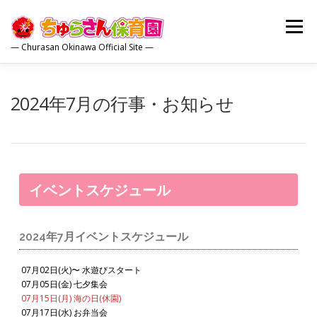
コ
ン
メニュー
テ
— Churasan Okinawa Official Site —
ン
ツ
へ
トップ
園について
保育内容
園の生活
ス
2024年7月の行事・お知らせ
キ
ッ
プ
保護者の方
広報誌
お問合せ
イベントスケジュール
2024年7月イベントスケジュール
07月02日(火)〜 水遊びスタート
07月05日(金) 七夕集会
07月15日(月) 海の日(休園)
07月17日(水) お弁当会