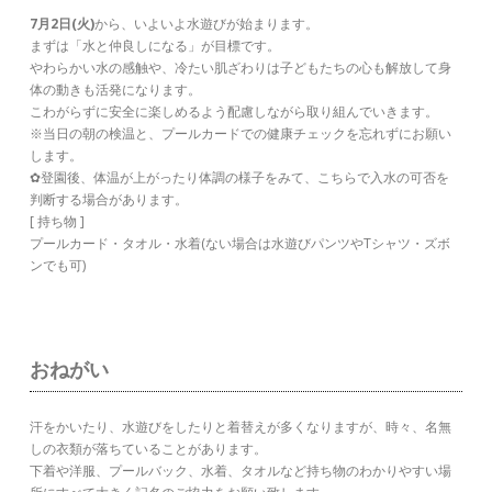
7月2日(火)
から、いよいよ水遊びが始まります。
まずは「水と仲良しになる」が目標です。
やわらかい水の感触や、冷たい肌ざわりは子どもたちの心も解放して身
体の動きも活発になります。
こわがらずに安全に楽しめるよう配慮しながら取り組んでいきます。
※当日の朝の検温と、プールカードでの健康チェックを忘れずにお願い
します。
✿登園後、体温が上がったり体調の様子をみて、こちらで入水の可否を
判断する場合があります。
[ 持ち物 ]
プールカード・タオル・水着(ない場合は水遊びパンツやTシャツ・ズボ
ンでも可)
おねがい
汗をかいたり、水遊びをしたりと着替えが多くなりますが、時々、名無
しの衣類が落ちていることがあります。
下着や洋服、プールバック、水着、タオルなど持ち物のわかりやすい場