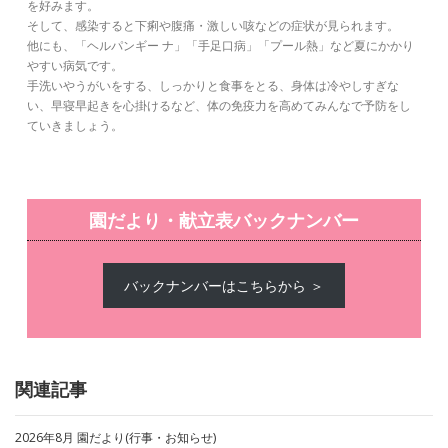
を好みます。
そして、感染すると下痢や腹痛・激しい咳などの症状が見られます。
他にも、「ヘルパンギー ナ」「手足口病」「プール熱」など夏にかかり
やすい病気です。
手洗いやうがいをする、しっかりと食事をとる、身体は冷やしすぎな
い、早寝早起きを心掛けるなど、体の免疫力を高めてみんなで予防をし
ていきましょう。
園だより・献立表バックナンバー
バックナンバーはこちらから ＞
関連記事
2026年8月 園だより(行事・お知らせ)