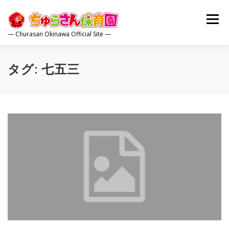
コ
ン
メニュー
テ
— Churasan Okinawa Official Site —
ン
ツ
へ
トップ
園について
保育内容
園の生活
ス
タグ:
七五三
キ
ッ
プ
保護者の方
広報誌
お問合せ