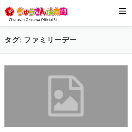
コ
ン
メニュー
テ
— Churasan Okinawa Official Site —
ン
ツ
へ
トップ
園について
保育内容
園の生活
ス
タグ:
ファミリーデー
キ
ッ
プ
保護者の方
広報誌
お問合せ